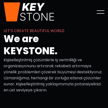
L
E
T
’
S
C
R
E
A
T
E
B
E
A
U
T
I
F
U
L
W
O
R
L
D
W
e
a
r
e
K
E
Y
S
T
O
N
E
.
Kişiselleştirilmiş çözümlerle iş verimliliği ve
organizasyonunu artırarak rekabeti artırmaya
yönelik problemleri çözerek büyümeyi destekliyoruz.
Uzmanlığımız, herhangi bir zorluğa istisnai çözümler
sunar. Kişiselleştirilmiş yaklaşımımızla potansiyelinizi
en üst seviyeye çıkarın.