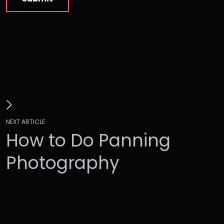
N
E
X
T
A
R
T
I
C
L
E
H
o
w
t
o
D
o
P
a
n
n
i
n
g
P
h
o
t
o
g
r
a
p
h
y